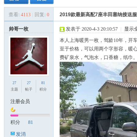
查看:
4113
|
回复:
0
2019款最新高配7座丰田塞纳接送
美
»
›
›
›
帅哥一枚
发表于 2020-4-3 20:10:57
|
显示
本人上海暖男一枚，驾龄10年，开
至于价格，可以用两个字形容，暖
费矿泉水，气泡水，口香糖，纸巾。电话：+
国
27
27
81
主题
帖子
积分
注册会员
积分
81
发消