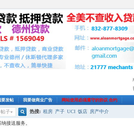
我要发帖
我要做商业广告
网站使用必须遵守的协议 合约
热搜:
租房
产子
UCI
饭店
房产中介
帖子
搜
田塞纳接送服务。