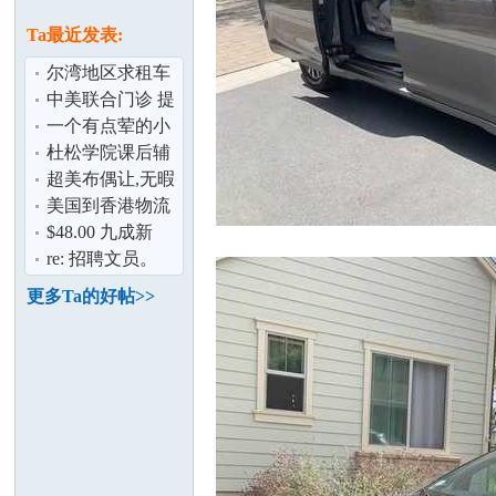
论
息
Ta最近发表:
尔湾地区求租车
中美联合门诊 提
供权威的第二诊
一个有点荤的小
疗意见——
段子
杜松学院课后辅
导中寒假报名特
超美布偶让,无暇
别优惠
照顾,求爱猫人士
美国到香港物流
坛
$48.00 九成新
Radio Flyer可手
re: 招聘文员。
推行三轮儿童
IRVINE,TUSTIN
更多Ta的好帖>>
加