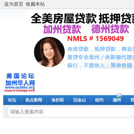
设为首页
收藏本站
论坛
热点新闻
洛杉矶
旧金山
纽约
德州