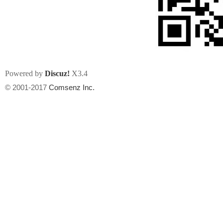
Powered by
Discuz!
X3.4
州
© 2001-2017
Comsenz Inc.
华