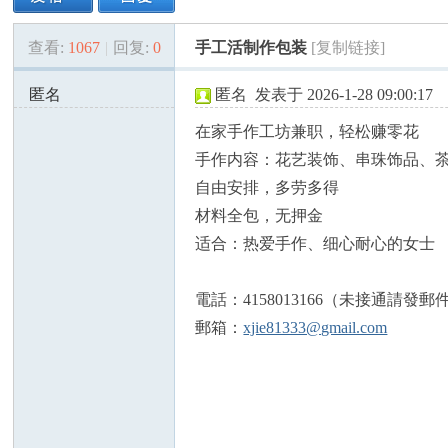
查看:
1067
|
回复:
0
手工活制作包装
[复制链接]
美
»
›
›
›
匿名
匿名
发表于 2026-1-28 09:00:17
68.200.152.x:34050
在家手作工坊兼职，轻松赚零花
手作内容：花艺装饰、串珠饰品、
自由安排，多劳多得
材料全包，无押金
适合：热爱手作、细心耐心的女士
国
電話：4158013166（未接通請發郵
郵箱：
xjie81333@gmail.com