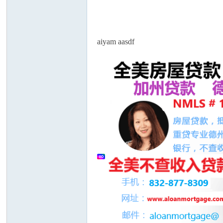
论
aiyam aasdf
坛
加