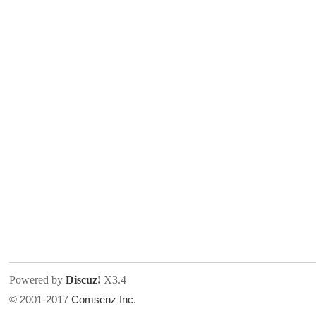
人
网
Powered by
Discuz!
X3.4
© 2001-2017
Comsenz Inc.