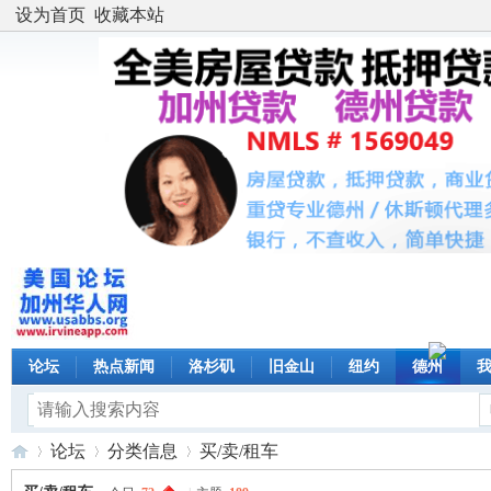
设为首页
收藏本站
论坛
热点新闻
洛杉矶
旧金山
纽约
德州
论坛
分类信息
买/卖/租车