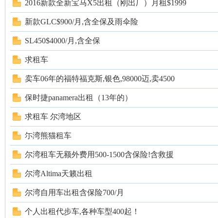
论
2016新款全新宝马X5出租（刚出厂）月租$1999
新款GLC$900/月,含全保及雨伞险
SL450$4000/月,含全保
求租车
卖车06年的福特福克斯,银色,98000迈,卖4500
坛
保时捷panamera出租（13年的）
求租车 尔湾地区
尓湾熊猫租车
尔湾租车无额外费用500-1500含保险!含救援
尔湾Altima天籁出租
尔湾自用车出租含保险700/月
加
个人出租代步车,各种车型400起！