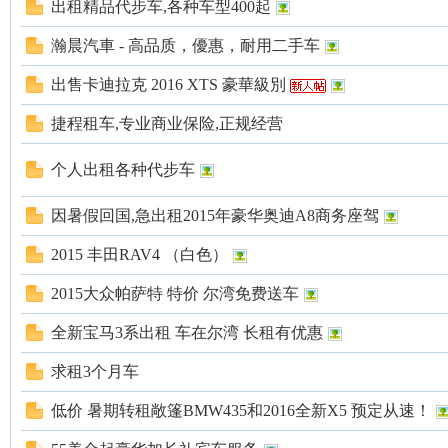
出租精品代步车,各种车型400起
瀚晨汽車 - 高品质，優惠，耐用二手车
出售卡迪拉克 2016 XTS 豪華級別
人
捷程租车,专业商业保险,正规经营
个人出租各种代步车
因暑假回国,急出租2015年豪华奥迪A8商务座驾
2015 丰田RAV4 （白色）
2015大众帕萨特 特价 尔湾免费送车
网
全新宝马3系出租 车在尔湾 长租有优惠
求租3个月车
低价 暑期转租敞篷BMW435和2016全新X5 预定从速！