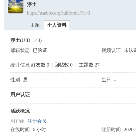
淨土
https://usabbs.org/california/?143
美
›
›
主题
个人资料
淨土
(UID: 143)
邮箱状态
已验证
视频认证
未认
统计信息
好友数 0
|
回帖数 0
|
主题数 27
国
性别
男
生日
-
用户认证
活跃概况
用户组
注册会员
在线时间
6 小时
注册时间
2020-