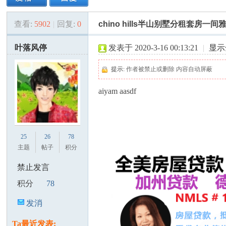
查看:
5902
|
回复:
0
chino hills半山别墅分租套房一
美
»
›
›
›
叶落风停
发表于 2020-3-16 00:13:21
|
显示
提示:
作者被禁止或删除 内容自动屏蔽
aiyam aasdf
国
25
26
78
主题
帖子
积分
禁止发言
积分
78
发消
息
Ta最近发表: