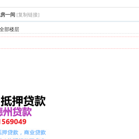
索
间雅房一间
[复制链接]
全部楼层