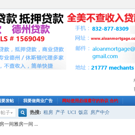
我要发帖
我要做商业广告
网站使用必须遵守的协议 合约
热搜:
租房
产子
UCI
饭店
房产中介
帖子
搜
租套房一间雅房一间 ...