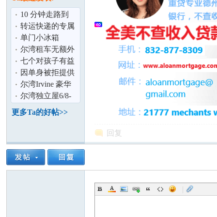
论
10 分钟走路到
CSUFullerton
转运快递的专属
数据客服
单门小冰箱
￥30.00
尔湾租车无额外
费用500-1500含
七个对孩子有益
保险!含救援
的学习好习惯
因单身被拒提供
冻卵服务！冻卵
尔湾Irvine 豪华
自由如何实现
套房 日租 周租
尔湾独立屋6/8-
坛
月租 拎包
8/15优惠出租：
更多Ta的好帖>>
$80/天
回复
|
加