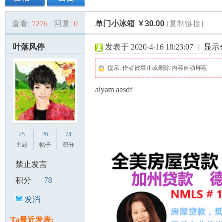
查看:
7276
|
回复:
0
单门小冰箱 ￥30.00
[复制链接]
美
»
›
›
›
叶落风停
发表于 2020-4-16 18:23:07
|
显示
提示:
作者被禁止或删除 内容自动屏蔽
aiyam aasdf
国
25
26
78
主题
帖子
积分
禁止发言
积分
78
发消
息
Ta最近发表: