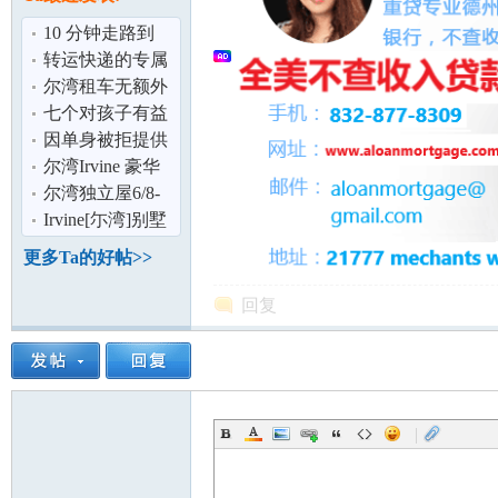
论
10 分钟走路到
CSUFullerton
转运快递的专属
数据客服
尔湾租车无额外
费用500-1500含
七个对孩子有益
保险!含救援
的学习好习惯
因单身被拒提供
冻卵服务！冻卵
尔湾Irvine 豪华
自由如何实现
套房 日租 周租
尔湾独立屋6/8-
月租 拎包
8/15优惠出租：
Irvine[尓湾]别墅
坛
$80/天
房间或整栋长短
更多Ta的好帖>>
租房拎包入
回复
|
加