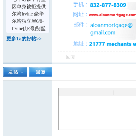
论
的学习好习惯
因单身被拒提供
冻卵服务！冻卵
尔湾Irvine 豪华
自由如何实现
套房 日租 周租
尔湾独立屋6/8-
月租 拎包
8/15优惠出租：
Irvine[尓湾]别墅
$80/天
房间或整栋长短
更多Ta的好帖>>
租房拎包入
回复
坛
|
加