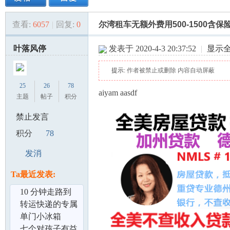
查看:
6057
|
回复:
0
尔湾租车无额外费用500-1500含保
美
»
›
›
›
叶落风停
发表于 2020-4-3 20:37:52
|
显示
提示:
作者被禁止或删除 内容自动屏蔽
25
26
78
aiyam aasdf
主题
帖子
积分
禁止发言
国
积分
78
发消
息
Ta最近发表:
10 分钟走路到
CSUFullerton
转运快递的专属
数据客服
单门小冰箱
￥30.00
七个对孩子有益