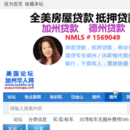
设为首页
收藏本站
论坛
热点新闻
洛杉矶
旧金山
纽约
德州
论坛
分类信息
买/卖/租车
尔湾租车无额外费用500-15