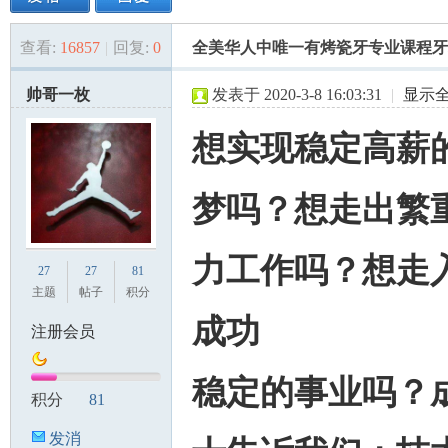
查看:
16857
|
回复:
0
全美华人中唯一有烤瓷牙专业课程牙
美
»
›
›
›
帅哥一枚
发表于 2020-3-8 16:03:31
|
显示
想实现稳定高薪
梦吗？想走出繁
国
力工作吗？想走
27
27
81
主题
帖子
积分
成功
注册会员
稳定的事业吗？
积分
81
发消