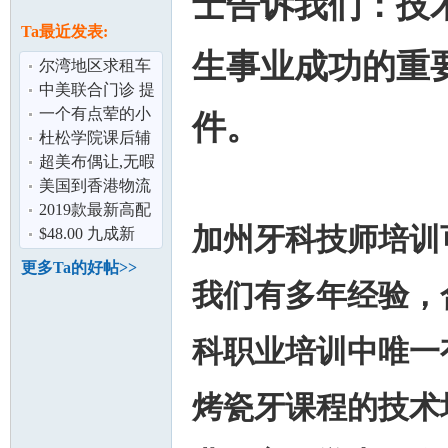
士告诉我们：技
论
息
Ta最近发表:
生事业成功的重
尔湾地区求租车
中美联合门诊 提
供权威的第二诊
一个有点荤的小
件。
疗意见——
段子
杜松学院课后辅
导中寒假报名特
超美布偶让,无暇
别优惠
照顾,求爱猫人士
美国到香港物流
坛
2019款最新高配
加州牙科技师培训
7座丰田塞纳接送
$48.00 九成新
服务。
Radio Flyer可手
更多Ta的好帖>>
推行三轮儿童
我们有多年经验，
科职业培训中唯一
烤瓷牙课程的技术
加