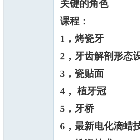
关键的角色
课程：
1，烤瓷牙
2，牙齿解剖形态
3，瓷贴面
4
，
植牙冠
5，牙桥
6，最新电化滴蜡