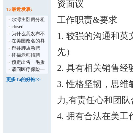
论
资面议
息
Ta最近发表:
工作职责&要求
尔湾主卧房分租
closed
1. 较强的沟通和
为什么我发布不
了帖子
在美国改名的具
体步骤是什么
橙县脚店急聘
先）
托福老师招聘
坛
预定出售：毛蛋
2. 具有相关销售
（喜蛋）．小鸡
请问医疗保险一
苗,鸽子蛋、
般多少钱一年？
更多Ta的好帖>>
3. 性格坚韧，思
留学生
力,有责任心和团
4. 拥有合法在美
加