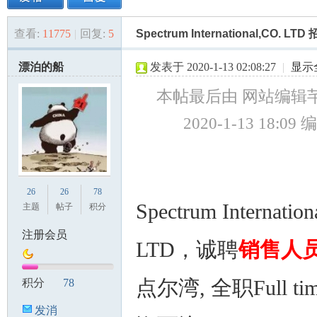
查看:
11775
|
回复:
5
Spectrum International,CO. 
美
»
›
›
›
漂泊的船
发表于 2020-1-13 02:08:27
|
显示
本帖最后由 网站编辑芊
2020-1-13 18:09 
国
26
26
78
Spectrum Internation
主题
帖子
积分
注册会员
LTD，诚聘
销售人
点尔湾, 全职Full t
积分
78
发消