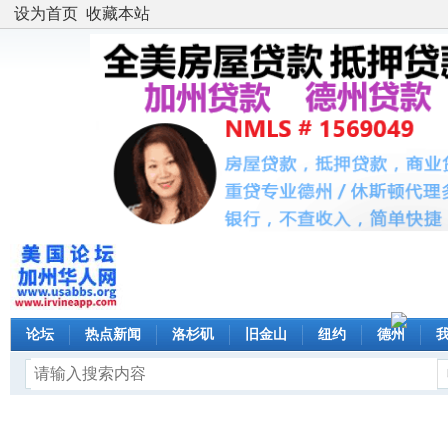
设为首页
收藏本站
论坛
热点新闻
洛杉矶
旧金山
纽约
德州