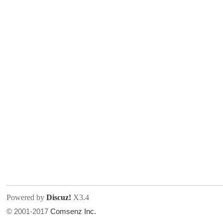
人
网
Powered by
Discuz!
X3.4
© 2001-2017
Comsenz Inc.