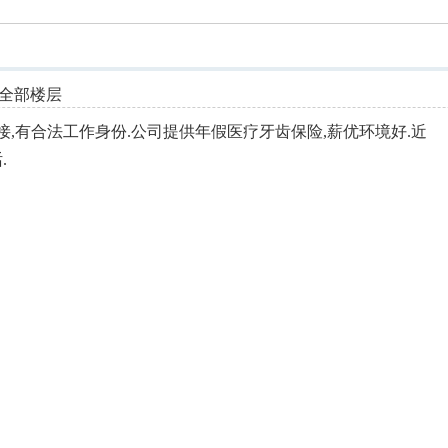
索
全部楼层
接,有合法工作身份.公司提供年假医疗牙齿保险,薪优环境好.近
.