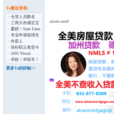
论
息
Ta最近发表:
仓管人员数名
aiyam aasdf
三周大布偶宝宝
可接受预定
重磅！State Farm
正式官宣20亿的
专业申请疫情失
返钱项目
业其他失业补助
外星人
金
洛杉矶云食堂今
坛
日推荐：四季
2005 Nissan
香、楼外楼、颐
Altima 3.5L Sedan
求租！求租车！
顶配出售（
本月19日起租四
更多Ta的好帖>>
个月以上,欢
加