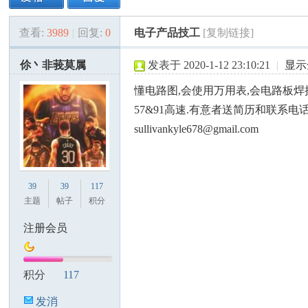
查看:
3989
|
回复:
0
电子产品技工
[复制链接]
美
»
›
›
›
伱丶非莪莫属
发表于 2020-1-12 23:10:21
|
显示
懂电路图,会使用万用表,会电路板焊
57&91高速.有意者送简历和联系电话
sullivankyle678@gmail.com
国
39
39
117
主题
帖子
积分
注册会员
积分
117
发消