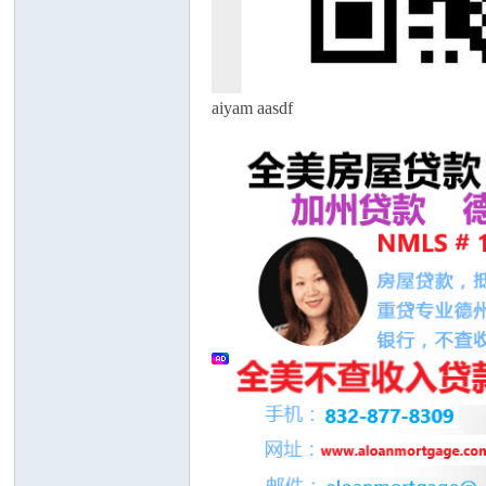
aiyam aasdf
人
网