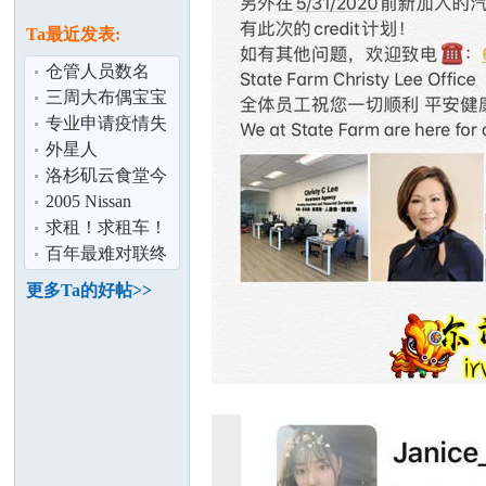
论
息
Ta最近发表:
仓管人员数名
三周大布偶宝宝
可接受预定
专业申请疫情失
业其他失业补助
外星人
金
洛杉矶云食堂今
日推荐：四季
2005 Nissan
坛
香、楼外楼、颐
Altima 3.5L Sedan
求租！求租车！
顶配出售（
本月19日起租四
百年最难对联终
个月以上,欢
于被破,对上啦
更多Ta的好帖>>
加