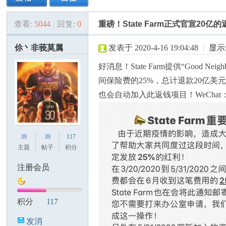
查看:
5044
|
回复:
0
重磅！State Farm正式官宣20亿
美
»
›
›
›
伱丶非莪莫属
发表于 2020-4-16 19:04:48
|
显示
好消息！State Farm提供“Good Nei
间保险费的25%，总计退款20亿美元
也会自动加入此返钱项目！WeChat：C
国
39
39
117
主题
帖子
积分
注册会员
积分
117
发消