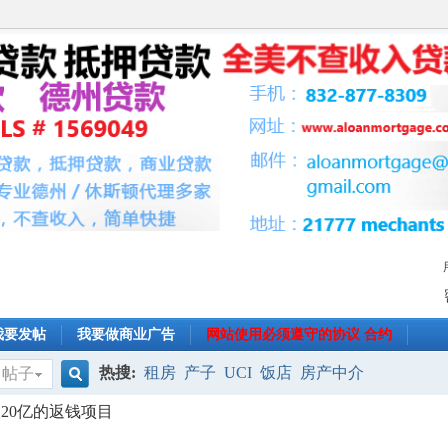
我要发帖
我要做商业广告
网站使用必须遵守的协议 合约
热搜:
租房
产子
UCI
饭店
房产中介
帖子
搜
官宣20亿的返钱项目