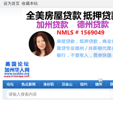
设为首页
收藏本站
论坛
热点新闻
洛杉矶
旧金山
纽约
德州