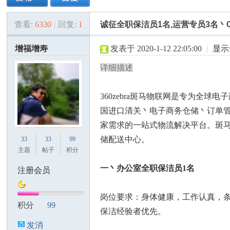
查看:
6330
|
回复:
1
诚征全职保洁员1名,运营专员3名丶C
美
»
›
›
›
增福增寿
发表于 2020-1-12 22:05:00
|
显示
详细描述
360zebra斑马物联网是专为全
国进口清关丶电子商务仓储丶订单
家需求的一站式物流解决平台。斑
国
储配送中心。
33
33
99
主题
帖子
积分
一丶办公室全职保洁员1名
注册会员
岗位要求：身体健康，工作认真，
积分
99
保洁经验者优先。
发消