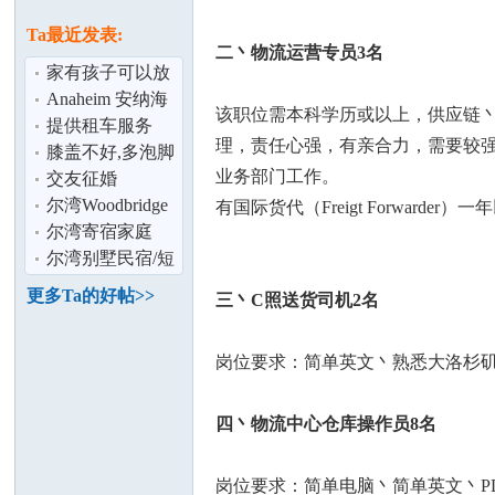
论
息
Ta最近发表:
二丶物流运营专员3名
家有孩子可以放
心托管
Anaheim 安纳海
该职位需本科学历或以上，供应链丶市
姆 3房3.5浴 近大
提供租车服务
理，责任心强，有亲合力，需要较
华超市 拎
膝盖不好,多泡脚
业务部门工作。
交友征婚
尔湾Woodbridge
有国际货代（Freigt Forward
坛
好环境寄宿家庭
尔湾寄宿家庭
尔湾别墅民宿/短
租/同期只接待1
更多Ta的好帖>>
三丶C照送货司机2名
位妈妈/待产
岗位要求：简单英文丶熟悉大洛杉
四丶物流中心仓库操作员8名
加
岗位要求：简单电脑丶简单英文丶P