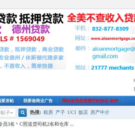
我要发帖
我要做商业广告
网站使用必须遵守的协议 合约
热搜:
租房
产子
UCI
饭店
房产中介
帖子
搜
员3名丶C照送货司机2名和仓库 ...