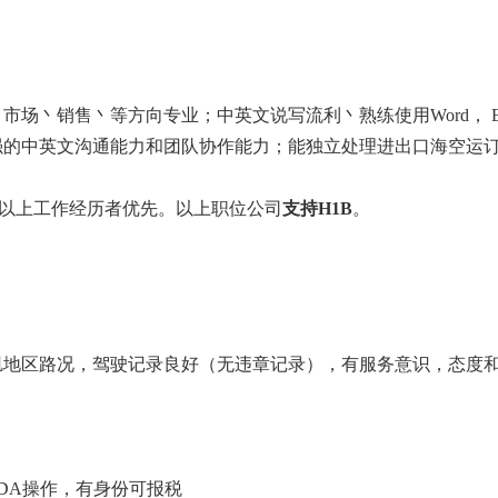
场丶销售丶等方向专业；中英文说写流利丶熟练使用Word， E
强的中英文沟通能力和团队协作能力；能独立处理进出口海空运
er）一年以上工作经历者优先。以上职位公司
支持H1B
。
矶地区路况，驾驶记录良好（无违章记录），有服务意识，态度
DA操作，有身份可报税