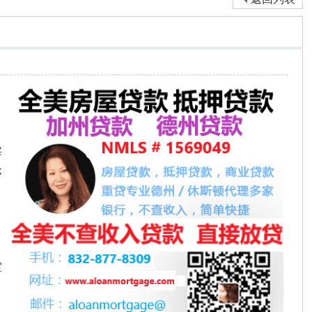
卖
仓
室