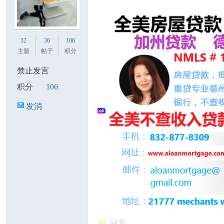
32
36
106
主题
帖子
积分
禁止发言
积分
106
发消
息
回复