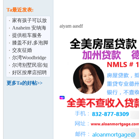
论
息
Ta最近发表:
家有孩子可以放
aiyam aasdf
心托管
Anaheim 安纳海
姆 3房3.5浴 近大
提供租车服务
华超市 拎
膝盖不好,多泡脚
交友征婚
尔湾Woodbridge
坛
好环境寄宿家庭
尔湾别墅民宿/短
租/同期只接待1
好区按摩店招聘
位妈妈/待产
女按摩师
更多Ta的好帖>>
加