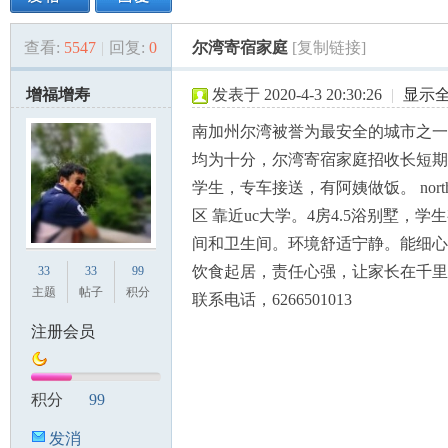
查看:
5547
|
回复:
0
尔湾寄宿家庭
[复制链接]
美
»
›
›
›
增福增寿
发表于 2020-4-3 20:30:26
|
显示
南加州尔湾被誉为最安全的城市之一
均为十分，尔湾寄宿家庭招收长短期
学生，专车接送，有阿姨做饭。 north
区 靠近uc大学。4房4.5浴别墅，学
间和卫生间。环境舒适宁静。能细心
国
饮食起居，责任心强，让家长在千里
33
33
99
主题
帖子
积分
联系电话，6266501013
注册会员
积分
99
发消