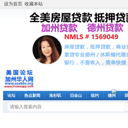
设为首页
收藏本站
论坛
热点新闻
洛杉矶
旧金山
纽约
德州