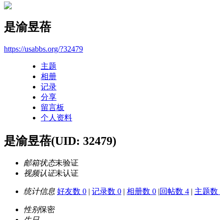
是渝昱蓓
https://usabbs.org/?32479
主题
相册
记录
分享
留言板
个人资料
是渝昱蓓
(UID: 32479)
邮箱状态
未验证
视频认证
未认证
统计信息
好友数 0
|
记录数 0
|
相册数 0
|
回帖数 4
|
主题数 
性别
保密
生日
-