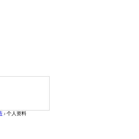
蓓
›
个人资料