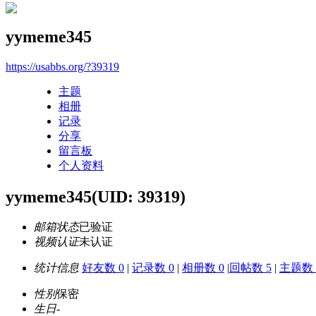
yymeme345
https://usabbs.org/?39319
主题
相册
记录
分享
留言板
个人资料
yymeme345
(UID: 39319)
邮箱状态
已验证
视频认证
未认证
统计信息
好友数 0
|
记录数 0
|
相册数 0
|
回帖数 5
|
主题数 
性别
保密
生日
-