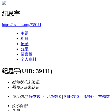
纪思宇
https://usabbs.org/?39111
主题
相册
记录
分享
留言板
个人资料
纪思宇
(UID: 39111)
邮箱状态
未验证
视频认证
未认证
统计信息
好友数 0
|
记录数 0
|
相册数 0
|
回帖数 0
|
主题数 
性别
保密
生日
-