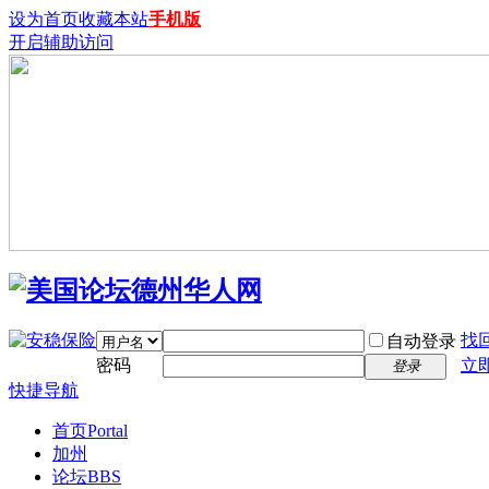
设为首页
收藏本站
手机版
开启辅助访问
找
自动登录
密码
立
登录
快捷导航
首页
Portal
加州
论坛
BBS