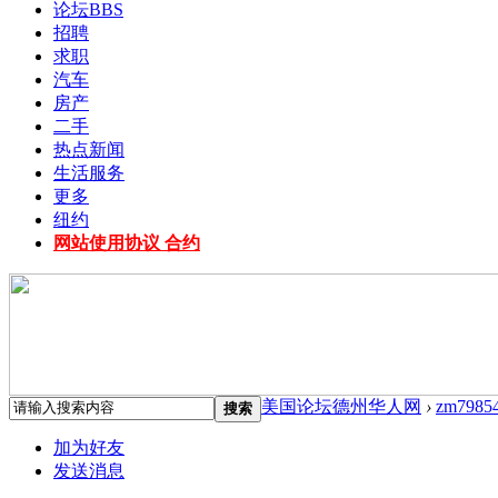
论坛
BBS
招聘
求职
汽车
房产
二手
热点新闻
生活服务
更多
纽约
网站使用协议 合约
美国论坛德州华人网
›
zm7985
搜索
加为好友
发送消息