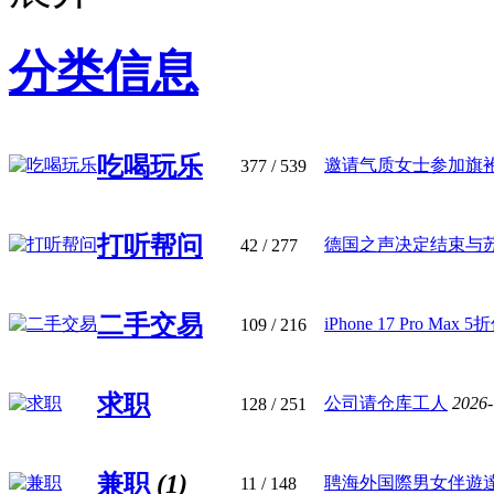
分类信息
吃喝玩乐
邀请气质女士参加旗袍活
377
/ 539
打听帮问
德国之声决定结束与苏雨
42
/ 277
二手交易
iPhone 17 Pro Max 
109
/ 216
求职
公司请仓库工人
2026
128
/ 251
兼职
(1)
​聘海外国際男女伴遊達人
11
/ 148