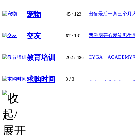
宠物
出售最后一条三个月大的A
45
/ 123
交友
西雅图开心爱笑男生吴洁
67
/ 181
教育培训
CYGA一ACADEMY教
262
/ 486
求购时间
.。。。。。。。。。。。
3
/ 3