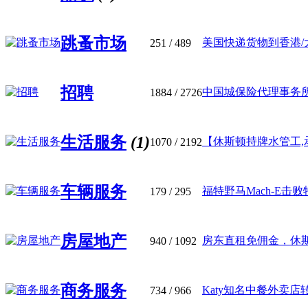
跳蚤市场
美国快递货物到香港/大
251
/ 489
招聘
中国城保险代理事务所征
1884
/ 2726
生活服务
(1)
【休斯顿持牌水管工,承接
1070
/ 2192
车辆服务
福特野马Mach-E击败特斯
179
/ 295
房屋地产
房东直租免佣金，休斯顿
940
/ 1092
商务服务
Katy知名中餐外卖店转让 –
734
/ 966