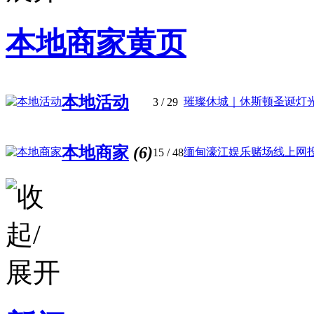
本地商家黄页
本地活动
璀璨休城｜休斯顿圣诞灯光秀
3
/ 29
本地商家
(6)
缅甸濠江娱乐赌场线上网投咨
15
/ 48