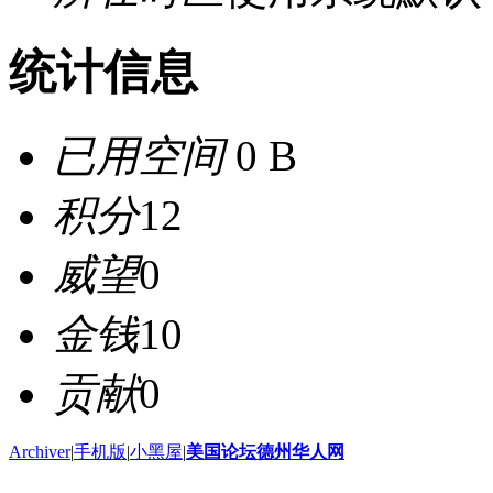
统计信息
已用空间
0 B
积分
12
威望
0
金钱
10
贡献
0
Archiver
|
手机版
|
小黑屋
|
美国论坛德州华人网