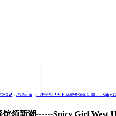
类信息
›
吃喝玩乐
›
川味美食甲天下 休城餐馆领新潮------Spicy Girl W
------Spicy Girl West