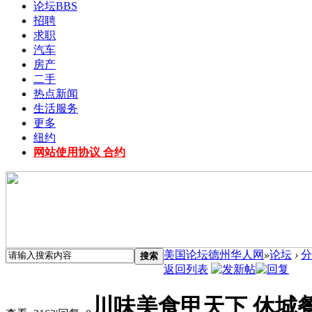
论坛
BBS
招聘
求职
汽车
房产
二手
热点新闻
生活服务
更多
纽约
网站使用协议 合约
美国论坛德州华人网
»
论坛
›
分
搜索
返回列表
川味美食甲天下 休城餐馆领新潮