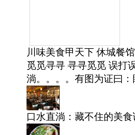
川味美食甲天下 休城餐馆领新潮--
觅觅寻寻 寻寻觅觅 误打误撞
淌。。。。有图为证曰：
口水直淌：藏不住的美食