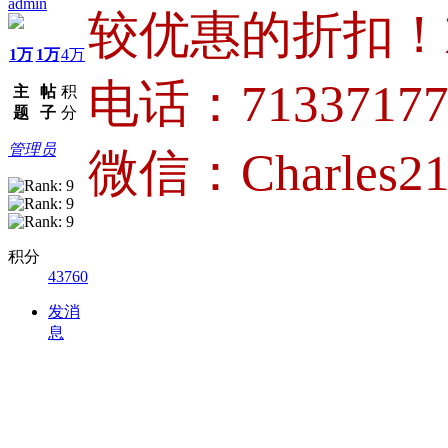
admin
较优惠的折扣！
1万
1万
4万
电话：71337177
主
帖
积
题
子
分
管理员
微信：Charles21
积分
43760
发消
息