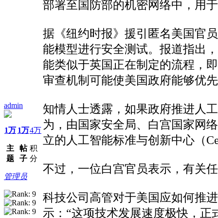
部署至国防部的机密网络中，用于
据《纽约时报》援引匿名美国官
能模型进行安全测试。报道指出
能类似于英国正在制定的流程，
审查机制可能使美国政府能够优先
admin
知情人士透露，如果政府推进人工
为，由国家安全局、白宫国家网
1万
1万
4万
立的人工智能标准与创新中心（Center fo
主
帖
积
题
子
分
不过，一位白宫官员表示，有关任
管理员
科技公司高管对于美国应如何推进
示：“这项技术发展速度极快，正