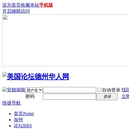
设为首页
收藏本站
手机版
开启辅助访问
找
自动登录
密码
立
登录
快捷导航
首页
Portal
加州
论坛
BBS