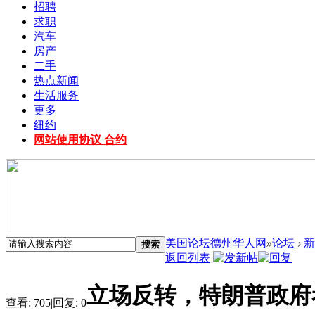
招聘
求职
汽车
房产
二手
热点新闻
生活服务
更多
纽约
网站使用协议 合约
美国论坛德州华人网
»
论坛
›
新
搜索
返回列表
立场反转，特朗普政府
查看:
705
|
回复:
0