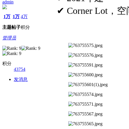
admin
✔ Corner Lot
1万
1万
4万
主题
帖子
积分
管理员
积分
43754
发消息