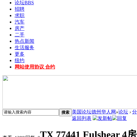
论坛
BBS
招聘
求职
汽车
房产
二手
热点新闻
生活服务
更多
纽约
网站使用协议 合约
美国论坛德州华人网
»
论坛
›
分
搜索
返回列表
TX 77441 Fulshea