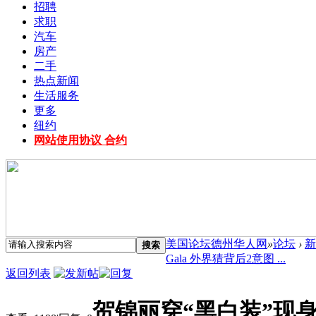
招聘
求职
汽车
房产
二手
热点新闻
生活服务
更多
纽约
网站使用协议 合约
美国论坛德州华人网
»
论坛
›
新
搜索
Gala 外界猜背后2意图 ...
返回列表
贺锦丽穿“黑白装”现身M