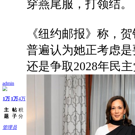
穿燕尾服，打领结。
《纽约邮报》称，贺锦丽
普遍认为她正考虑是要
还是争取2028年民
admin
1万
1万
4万
主
帖
积
题
子
分
管理员