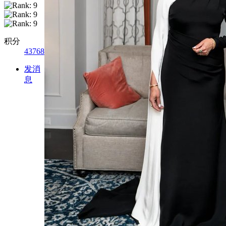
积分
43768
发消
息