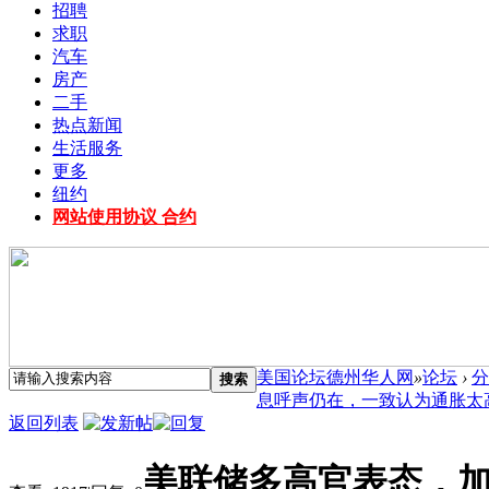
招聘
求职
汽车
房产
二手
热点新闻
生活服务
更多
纽约
网站使用协议 合约
美国论坛德州华人网
»
论坛
›
分
搜索
息呼声仍在，一致认为通胀太高 
返回列表
美联储多高官表态，