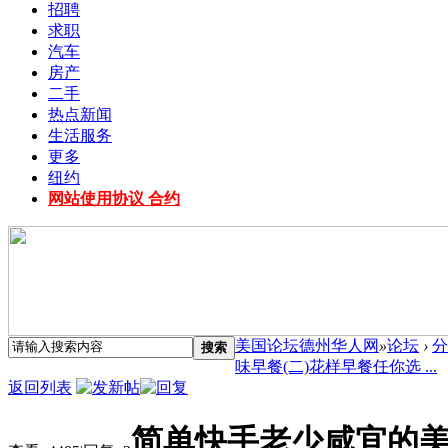
招聘
求职
汽车
房产
二手
热点新闻
生活服务
更多
纽约
网站使用协议 合约
美国论坛德州华人网
»
论坛
›
分
搜索
味早餐(二)花样早餐任你选 ...
返回列表
简单快手老少咸宜的美