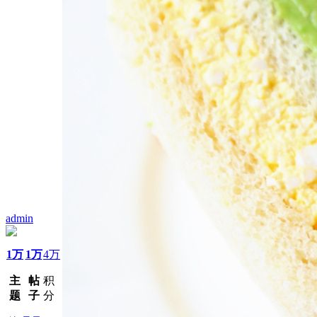
admin
1万
1万
4万
主
帖
积
题
子
分