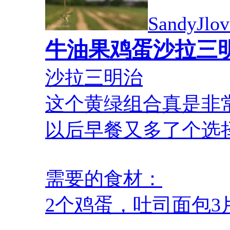
SandyJlo
牛油果鸡蛋沙拉三
沙拉三明治
这个黄绿组合真是非
以后早餐又多了个选
需要的食材：
2个鸡蛋，吐司面包3