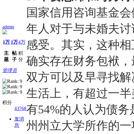
国家信用咨询基金会
年人对于与未婚夫讨
admin
感受。其实，这种相
1万
1万
4万
主
帖
积
确实存在财务包袱，
题
子
分
管理员
双方可以及早寻找解
生活上，有超过一半
积分
有54%的人认为债
43768
发消
州州立大学所作的一
息