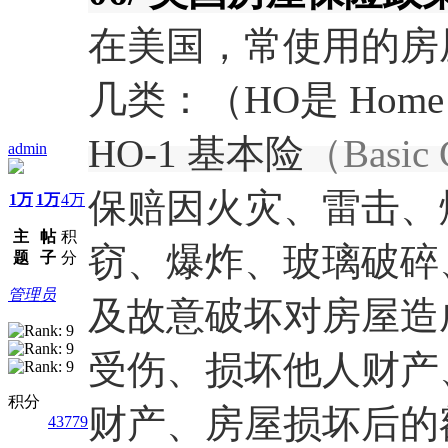
在美国，常使用的房屋保
几类：（HO是 Home 
HO-1 基本险
（Basic 
admin
保赔因火灾、雷击、
1万
1万
4万
主
帖
积
窃、爆炸、玻璃破碎
题
子
分
管理员
及故意破坏对房屋造
受伤、损坏他人财产
积分
财产、房屋损坏后的
43779