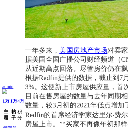
一年多来，
美国房地产市场
对卖家
据美国全国广播公司财经频道（C
从近期高点回落。尽管房价仍在飙
根据Redfin提供的数据，截止到
3%。这使新上市房屋供应量，首
admin
目前在售房屋的数量与去年同期相
1万
1万
4万
数量，较3月初的2021年低点增加
主
帖
积
Redfin的首席经济学家达里尔‧费尔
题
子
分
房屋上市。”“买家不再像年初那