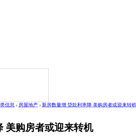
类信息
›
房屋地产
›
新房数量增 贷款利率降 美购房者或迎来转机 .
降 美购房者或迎来转机