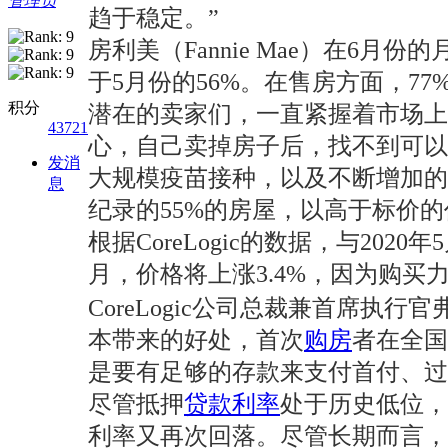
管理员
趋于稳定。”
房利美（Fannie Mae）在6
于5月份的56%。在售房方面，7
积分
潜在的卖家们，一直紧握着市场上
43721
心，自己卖掉房子后，找不到可以
发消
大规模疫苗接种，以及不断增加的
息
纪录的55%的房屋，以高于标价的
根据CoreLogic的数据，与2020
月，价格将上涨3.4%，因为购
CoreLogic公司总裁兼首席执行
本带来的好处，首次
购房
者在全国
是要有足够的存款来支付首付、过
尽管抵押
贷款
利率
处于历史低位，
利率又再次回落。尽管长期而言，