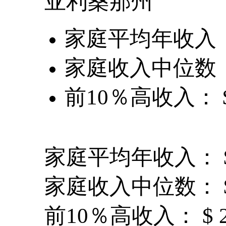
亚利桑那州
家庭平均年收入： $
家庭收入中位数： $
前10％高收入： $ 
家庭平均年收入： $ 7
家庭收入中位数： $ 5
前10％高收入： $ 20