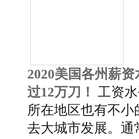
2020美国各州薪
过12万刀！
工资水
所在地区
也有不小
去大城市发展。通