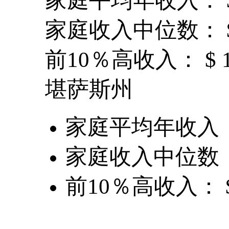
家庭平均年收入： $ 7
家庭收入中位数： $ 
前10％高收入： $ 19
堪萨斯州
家庭平均年收入： $
家庭收入中位数： $
前10％高收入： $ 