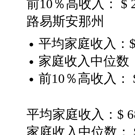
前10％高收入： $ 22
路易斯安那州
平均家庭收入：$ 6
家庭收入中位数： $
前10％高收入： $ 
平均家庭收入：$ 68
家庭收入中位数： $ 