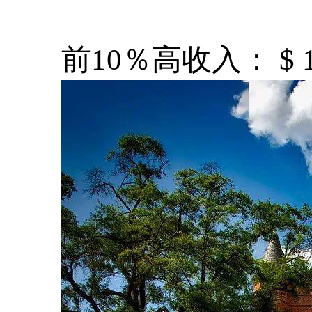
前10％高收入： $ 18