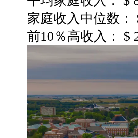
平均家庭收入： $ 88
家庭收入中位数： $ 6
前10％高收入： $ 24