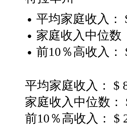
平均家庭收入： $ 
家庭收入中位数： $
前10％高收入： $ 
平均家庭收入： $ 86
家庭收入中位数： $ 6
前10％高收入： $ 22