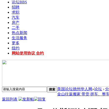
论坛
BBS
招聘
求职
汽车
房产
二手
热点新闻
生活服务
更多
纽约
网站使用协议 合约
美国论坛德州华人网
»
论坛
›
分
搜索
金山往返搬家 带货,拼车、整车，
返回列表