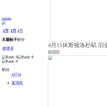
admin
1万
1万
4万
主题
帖子
积分
4月15休斯顿
洛杉矶
旧金
管理员
8088
积分
43754
发消息