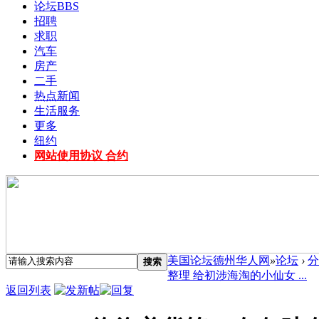
论坛
BBS
招聘
求职
汽车
房产
二手
热点新闻
生活服务
更多
纽约
网站使用协议 合约
美国论坛德州华人网
»
论坛
›
分
搜索
整理 给初涉海淘的小仙女 ...
返回列表