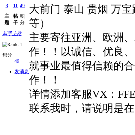
3
11
49
大前门 泰山 贵烟 万宝
主
帖
积
等）
题
子
分
新手上路
主要寄往亚洲、欧洲、
作！！以诚信、优良、
积分
49
就事业最值得信赖的合
发消息
作！！
详情添加客服VX：FFE
联系我时，请说明是在