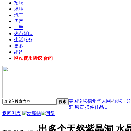
招聘
求职
汽车
房产
二手
热点新闻
生活服务
更多
纽约
网站使用协议 合约
美国论坛德州华人网
»
论坛
›
分
搜索
洞 原石 摆件佳品 ...
返回列表
出多个天然紫晶洞 水晶