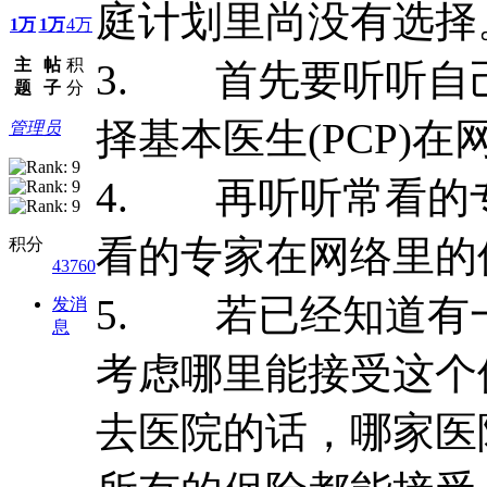
庭计划里尚没有选择
1万
1万
4万
主
帖
积
3. 首先要听听自己
题
子
分
择基本医生(PCP)
管理员
4. 再听听常看的
看的专家在网络里的
积分
43760
5. 若已经知道有
发消
息
考虑哪里能接受这个
去医院的话，哪家医