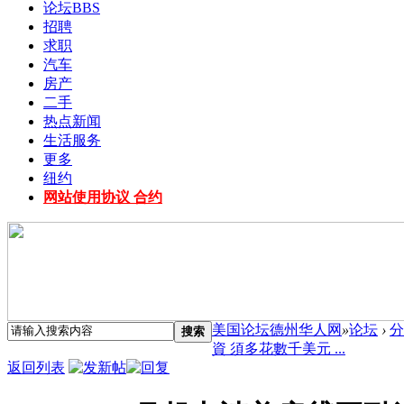
论坛
BBS
招聘
求职
汽车
房产
二手
热点新闻
生活服务
更多
纽约
网站使用协议 合约
美国论坛德州华人网
»
论坛
›
分
搜索
資 須多花數千美元 ...
返回列表