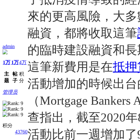
來的更高風險，大多
融資，都將收取這筆
的臨時建設融資和長
admin
1万
1万
4万
這筆新費用是在
抵押
主
帖
积
活動增加的時候出台
题
子
分
管理员
（Mortgage Banker
查指出，截至2020
积分
活動比前一週增加了9
43760