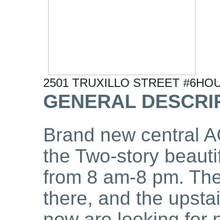
2501 TRUXILLO STREET #6
HOU
GENERAL DESCRI
Brand new central A
the Two-story beautif
from 8 am-8 pm. The
there, and the upsta
now are looking for 