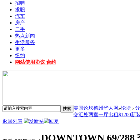
招聘
求职
汽车
房产
二手
热点新闻
生活服务
更多
纽约
网站使用协议 合约
美国论坛德州华人网
»
论坛
›
分
搜索
交汇处两室一厅出租$1200新装修 
返回列表
DOWNTOWN 69/2