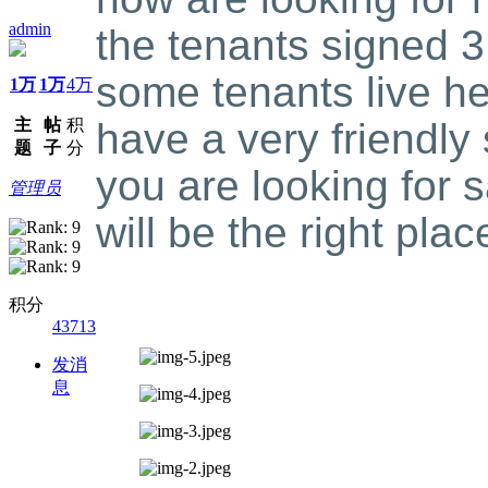
admin
the tenants signed 
some tenants live he
1万
1万
4万
主
帖
积
have a very friendly
题
子
分
you are looking for 
管理员
will be the right plac
积分
43713
发消
息