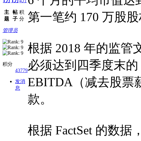
1万
1万
4万
主
帖
积
第一笔约 170 万股
题
子
分
管理员
根据 2018 年的
必须达到四季度末的 2
积分
43779
EBITDA（减去股
发消
息
款。
根据 FactSet 的数