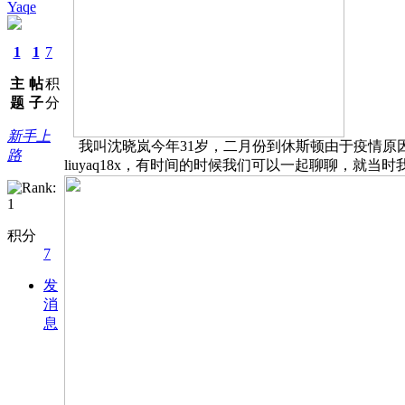
Yaqe
1
1
7
主
帖
积
题
子
分
新手上
我叫沈晓岚今年31岁，二月份到休斯顿由于疫情原
路
liuyaq18x，有时间的时候我们可以一起聊聊，就当
积分
7
发
消
息