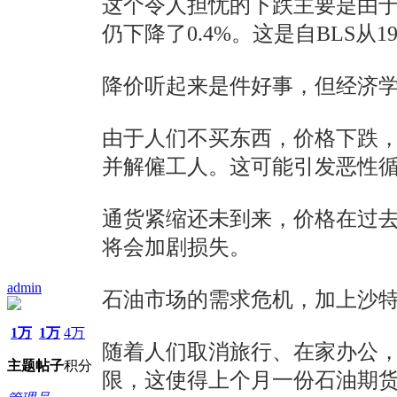
这个令人担忧的下跌主要是由
仍下降了0.4%。这是自BLS
降价听起来是件好事，但经济
由于人们不买东西，价格下跌
并解僱工人。这可能引发恶性
通货紧缩还未到来，价格在过去
将会加剧损失。
admin
石油市场的需求危机，加上沙
1万
1万
4万
随着人们取消旅行、在家办公
主题
帖子
积分
限，这使得上个月一份石油期