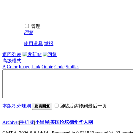
管理
回复
使用道具
举报
返回列表
高级模式
B
Color
Image
Link
Quote
Code
Smilies
本版积分规则
回帖后跳转到最后一页
发表回复
Archiver
|
手机版
|
小黑屋
|
美国论坛德州华人网
GMT-6, 2026-8-6 14:54
, Processed in 0.031530 second(s), 22 querie