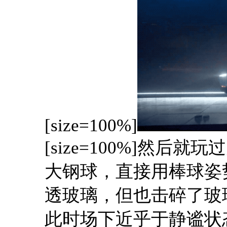
[size=100%]
[size=100%]然后
大钢球，直接用棒球姿
透玻璃，但也击碎了玻
此时场下近乎于静谧状