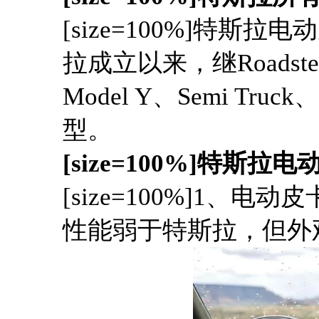
[size=100%]特斯拉电
拉成立以来，继Roadster、
Model Y、Semi Tru
型。
[size=100%]特斯
[size=100%]1、电动
性能弱于特斯拉，但外