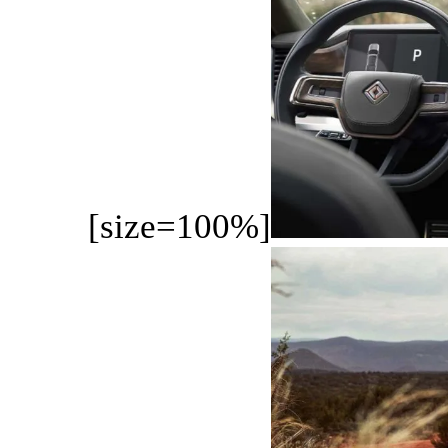
[size=100%]