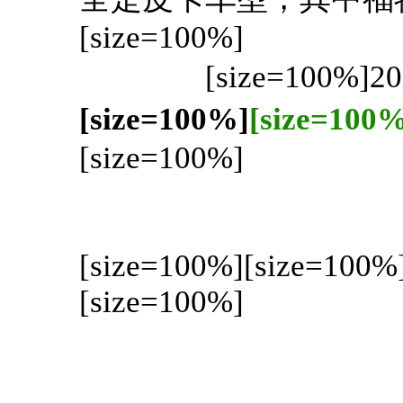
[size=100%]
[size=100
[size=100%]
[size=100
[size=100%]
[size=100%]
[size=100%
[size=100%]