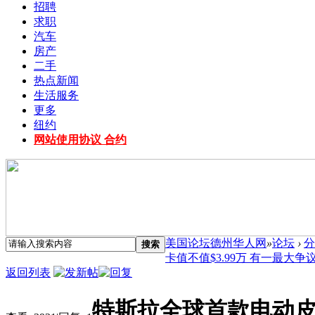
招聘
求职
汽车
房产
二手
热点新闻
生活服务
更多
纽约
网站使用协议 合约
美国论坛德州华人网
»
论坛
›
分
搜索
卡值不值$3.99万 有一最大争议 .
返回列表
特斯拉全球首款电动皮卡