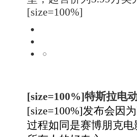
[size=100%]
[size=100%]特
[size=100%]发
过程如同是赛博朋克电