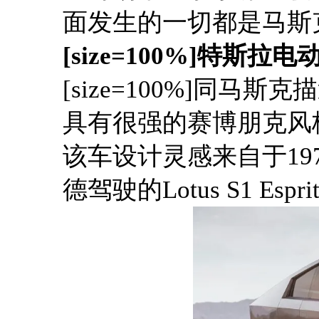
面发生的一切都是马斯
[size=100%]特斯拉
[size=100%]同马斯
具有很强的赛博朋克风
该车设计灵感来自于19
德驾驶的Lotus S1 