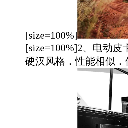
[size=100%]
[size=100%]2、电动皮
硬汉风格，性能相似，