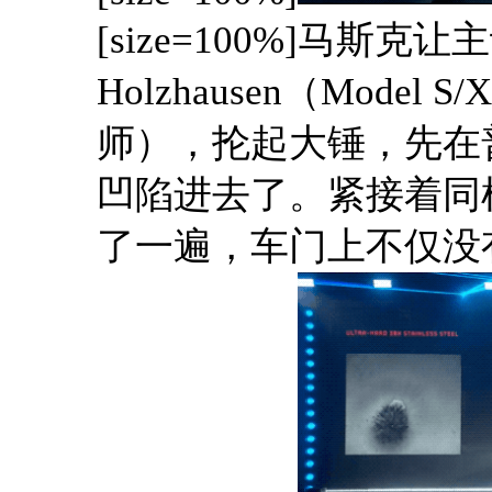
[size=100%]马斯克让主
Holzhausen（Model S/
师），抡起大锤，先在
凹陷进去了。紧接着同样的
了一遍，车门上不仅没