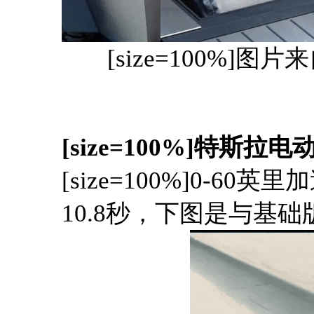
[size=100%]图
[size=100%]特斯
[size=100%]0-60
10.8秒，下图是与基