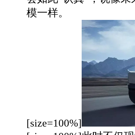
模一样。
[size=100%]