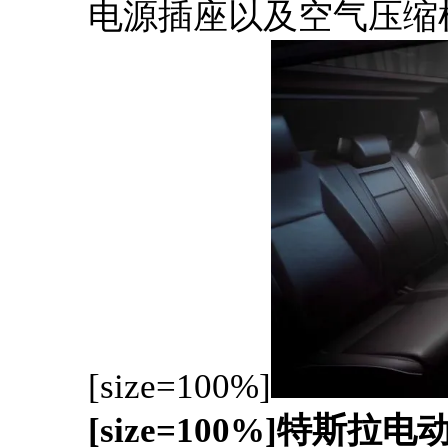
电源插座以及空气压缩
[size=100%]
[size=100%]特斯拉