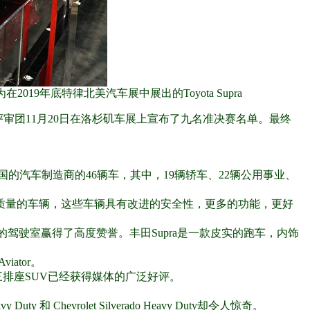
a。图为在2019年底特律北美汽车展中展出的Toyota Supra
e Year,NACTOY）评审团11月20日在洛杉矶车展上宣布了九名准决赛名单。最终
中国的汽车制造商的46辆车，其中，19辆轿车、22辆公用事业、
式和高质量的车辆，这些车辆具有改进的安全性，更多的功能，更好
现代的驾驶室赢得了高度赞誉。丰田Supra是一款皮实的跑车，内饰
iator。
viator三排座SUV已经获得媒体的广泛好评。
uty 和 Chevrolet Silverado Heavy Duty却令人惊奇。