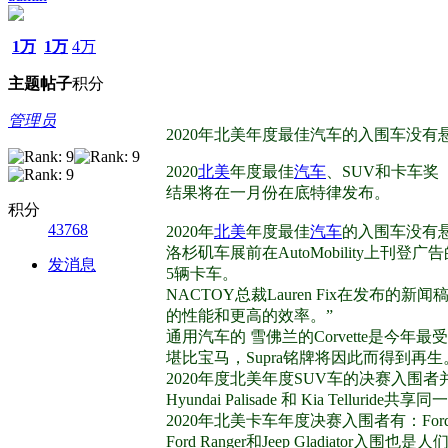
1万
1万
4万
主题
帖子
积分
管理员
2020年北美年度最佳汽车的入围车没有悬念分别是Ch
2020
北美
年度最佳
汽车
、SUV和卡车奖（202
结果将在一月份在底特律发布。
积分
43768
2020年
北美
年度最佳
汽车
的入围车没有悬念分别是
洛杉矶车展前在AutoMobility
发消息
5辆卡车。
NACTOY总裁Lauren Fix在
的性能和更高的效率。”
通用汽车的 雪佛兰的Corvette是今
堪比宝马，Supra铭牌将因此而得到再生
2020年度北美年度SUV车的决赛入围者并不出人意外。
Hyundai Palisade 和 Kia Te
2020年北美卡车年度决赛入围者有：Ford Range
Ford Ranger和Jeep Gladiator入围也是