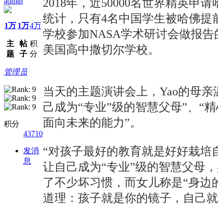
admin
2018年，近50000名世界精英
统计，只有4名中国学生被哈佛提前
1万
1万
4万
学校参加NASA学术研讨会做报
主
帖
积
美国高中撒切尔学校。
题
子
分
管理员
当天的主题演讲会上，Yao的母
己成为“专业”级的智慧父母”、
面向未来的能力”。
积分
43710
“对孩子最好的教育就是好好栽培
发消
息
让自己成为“专业”级的智慧父母
了不少坏习惯，而女儿称是“身边
道理：孩子就是你的镜子，自己